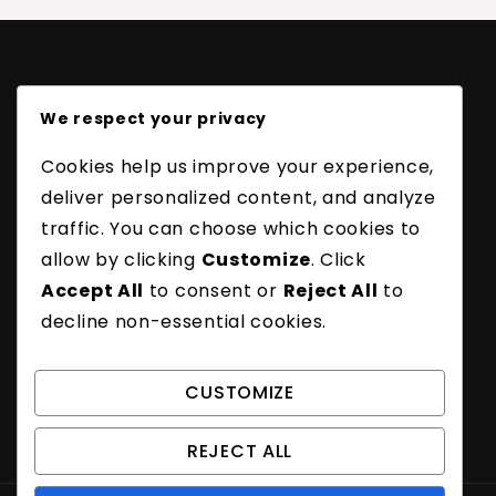
Legal
We respect your privacy
Política de protección de datos
Contacto
Cookies help us improve your experience,
Nuestra historia
deliver personalized content, and analyze
Términos y condiciones
traffic. You can choose which cookies to
Política de cookies
allow by clicking
Customize
. Click
Categorías
Accept All
to consent or
Reject All
to
Faltas Comunes en el Servicio de Bádminton
decline non-essential cookies.
Reglas de puntuación del servicio en
bádminton
CUSTOMIZE
Tipos de saques de bádminton
REJECT ALL