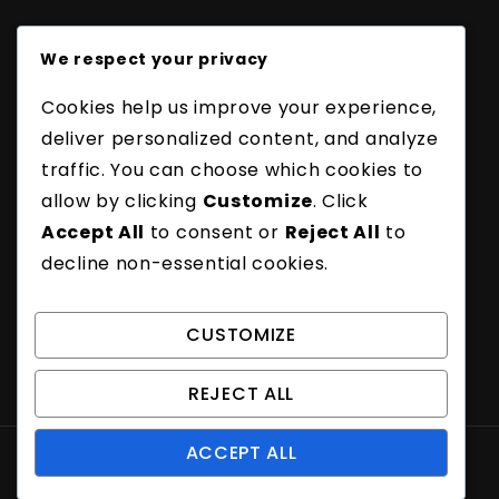
Legal
We respect your privacy
Política de protección de datos
Contacto
Cookies help us improve your experience,
Nuestra historia
deliver personalized content, and analyze
Términos y condiciones
traffic. You can choose which cookies to
Política de cookies
allow by clicking
Customize
. Click
Categorías
Accept All
to consent or
Reject All
to
Faltas Comunes en el Servicio de Bádminton
decline non-essential cookies.
Reglas de puntuación del servicio en
bádminton
CUSTOMIZE
Tipos de saques de bádminton
REJECT ALL
ACCEPT ALL
Proudly powered by WordPress
|
Theme: Amber
Blog by Crimson Themes.