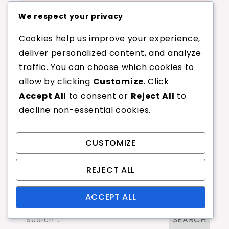
Estrategia, ángulo, ejecución
We respect your privacy
Cookies help us improve your experience,
Categorías
deliver personalized content, and analyze
traffic. You can choose which cookies to
allow by clicking
Customize
. Click
Faltas Comunes en el Servicio de
Accept All
to consent or
Reject All
to
Bádminton
decline non-essential cookies.
Reglas de puntuación del servicio
en bádminton
CUSTOMIZE
Tipos de saques de bádminton
REJECT ALL
Buscar
ACCEPT ALL
Search