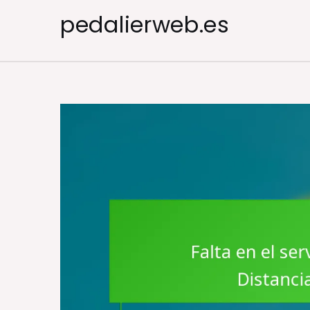
Skip
pedalierweb.es
to
content