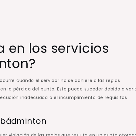
Ejecución
 en los servicios
nton?
ocurre cuando el servidor no se adhiere a las reglas
a en la pérdida del punto. Esto puede suceder debido a vari
jecución inadecuada o el incumplimiento de requisitos
n bádminton
er violación de las reglas que resulta en un punto otorga