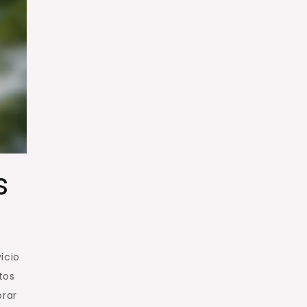
s
icio
tos
orar