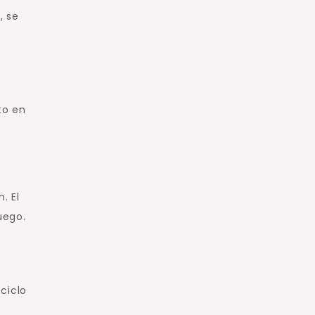
, se
to en
. El
uego.
ciclo