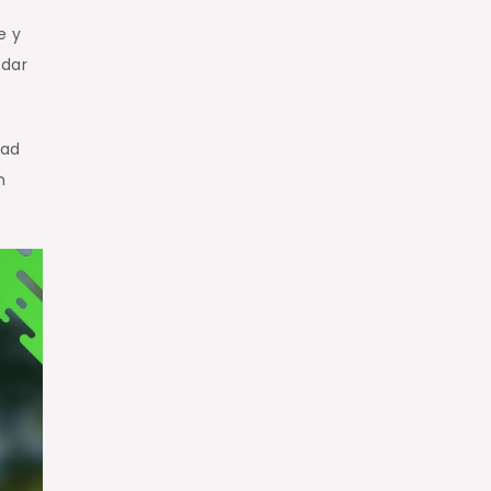
e y
udar
dad
n