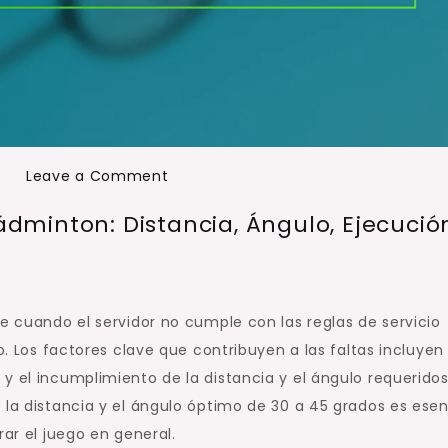
N
on
Leave a Comment
Falta
Bádminton: Distancia, Ángulo, Ejecució
en
el
servicio
largo
e cuando el servidor no cumple con las reglas de servicio
de
to. Los factores clave que contribuyen a las faltas incluyen
bádminton:
y el incumplimiento de la distancia y el ángulo requerido
Distancia,
la distancia y el ángulo óptimo de 30 a 45 grados es esen
Ángulo,
rar el juego en general.