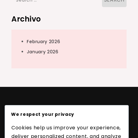
for:
Archivo
February 2026
January 2026
Legal
We respect your privacy
Política de protección de datos
Contacto
Cookies help us improve your experience,
Nuestra historia
deliver personalized content, and analyze