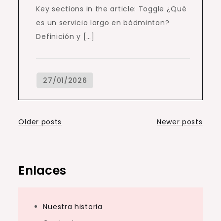
Key sections in the article: Toggle ¿Qué
es un servicio largo en bádminton?
Definición y […]
Posts
Older posts
Newer posts
navigation
Enlaces
Nuestra historia