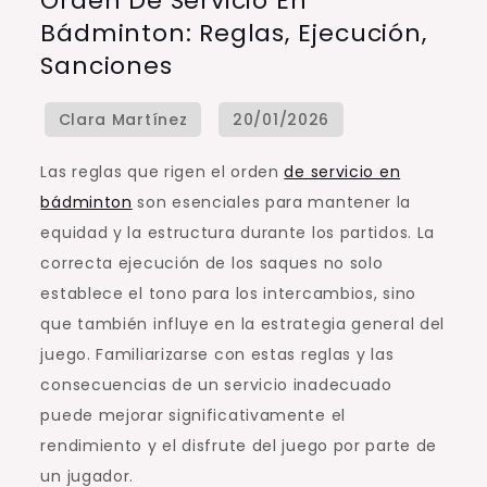
Orden De Servicio En
de
Bádminton: Reglas, Ejecución,
Servicio
Sanciones
en
Bádminton:
Reglas,
Ejecución,
Las reglas que rigen el orden
de servicio en
Sanciones
bádminton
son esenciales para mantener la
equidad y la estructura durante los partidos. La
correcta ejecución de los saques no solo
establece el tono para los intercambios, sino
que también influye en la estrategia general del
juego. Familiarizarse con estas reglas y las
consecuencias de un servicio inadecuado
puede mejorar significativamente el
rendimiento y el disfrute del juego por parte de
un jugador.