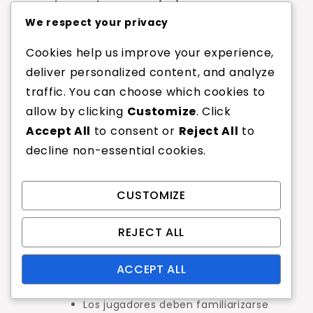
orden de servicio
We respect your privacy
Los torneos internacionales regidos por la BWF
Cookies help us improve your experience,
tienen regulaciones estrictas sobre el orden de
deliver personalized content, and analyze
servicio para garantizar la equidad y la
traffic. You can choose which cookies to
consistencia. Los jugadores deben servir en una
allow by clicking
Customize
. Click
secuencia predeterminada, que generalmente
Accept All
to consent or
Reject All
to
se establece al inicio del partido.
decline non-essential cookies.
Cada jugador o equipo alterna los saques, y el
orden de servicio debe mantenerse a lo largo
CUSTOMIZE
del partido. Si un jugador sirve fuera de turno,
puede llevar a penalizaciones, incluyendo la
REJECT ALL
pérdida de puntos o incluso descalificación en
ACCEPT ALL
casos severos.
Los jugadores deben familiarizarse